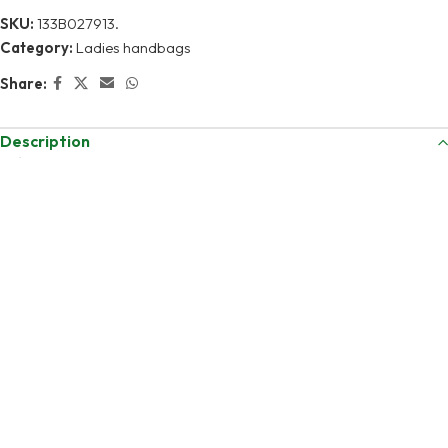
SKU:
133B027913.
Category:
Ladies handbags
Share:
Description
حقيبة يد نسائية
Related products