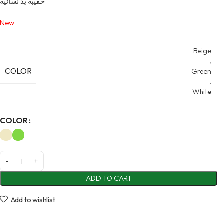
حقيبة يد نسائية
New
Beige
,
COLOR
Green
,
White
Alternative:
COLOR
ADD TO CART
Add to wishlist